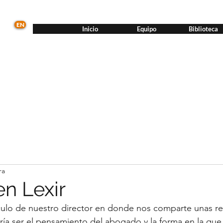
EN
Inicio
Equipo
Biblioteca
ra
en Lexir
culo de nuestro director en donde nos comparte unas re
ría ser el pensamiento del abogado y la forma en la que