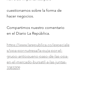
cuestionarnos sobre la forma de 
hacer negocios.
Compartimos nuestro comentario 
en el Diario La República.
https://www.larepublica.co/especiale
s/opa-por-nutresa/la-puja-por-el-
grupo-antioqueno-paso-de-las-opa-
en-el-mercado-bursatil-a-las-juntas-
3383209