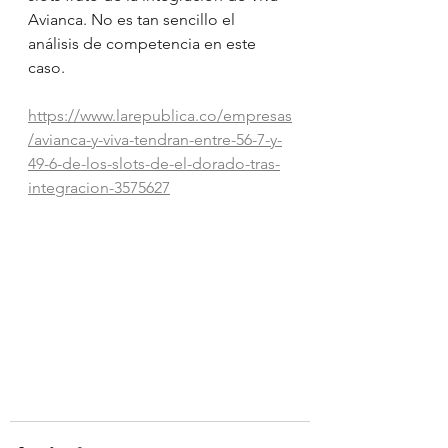
Avianca. No es tan sencillo el 
análisis de competencia en este 
caso.
https://www.larepublica.co/empresas
/avianca-y-viva-tendran-entre-56-7-y-
49-6-de-los-slots-de-el-dorado-tras-
integracion-3575627