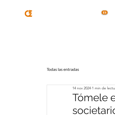
MQA
ABOGADOS
ES
Todas las entradas
14 nov 2024
1 min de lectu
Tómele el
societari