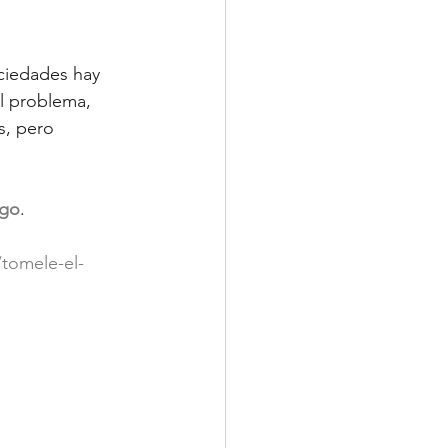
ciedades hay 
l problema, 
s, pero 
ngo
.
tomele-el-