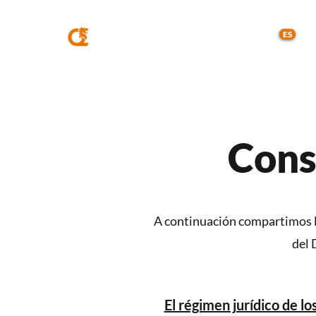
MQA
ABOGADOS
ES
Cons
A continuación compartimos lo
del 
El régimen jurídico de lo