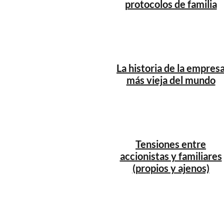
protocolos de familia
La historia de la empres
más vieja del mundo
Tensiones entre
accionistas y familiares
(propios y ajenos)