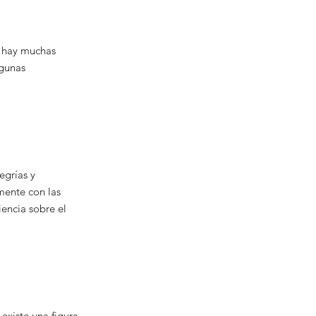
í hay muchas
lgunas
egrías y
mente con las
encia sobre el
existe una figura