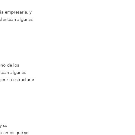
ia empresaria, y
 plantean algunas
uno de los
ntean algunas
rir o estructurar
y su
uscamos que se