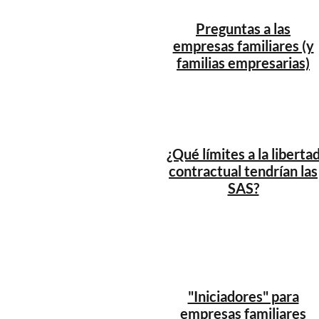
Preguntas a las
empresas familiares (y
familias empresarias)
¿Qué límites a la liberta
contractual tendrían las
SAS?
"Iniciadores" para
empresas familiares