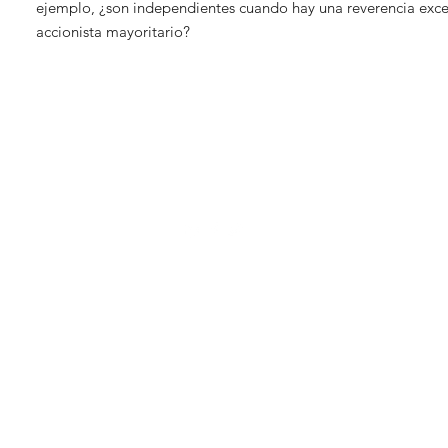
ejemplo, ¿son independientes cuando hay una reverencia exce
accionista mayoritario?
©2022-2025 / MQA
Abogados
.
Bogotá D.C. - Medellín
A.M.D.G.
Carrera 10 #96-25, oficina 513, Bogotá D.C.
administracion@mqa.com.co
-
Contacto
Política de tratamiento de datos personales