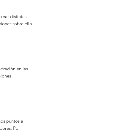
rear distintas
iones sobre ello.
poración en las
siones
nos puntos a
dores. Por