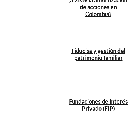
¿Existe la amortización
de acciones en
Colombia?
Fiducias y gestión del
patrimonio familiar
Fundaciones de Interés
Privado (FIP)