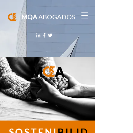
MQA
ABOGADOS
SOSTENI
BILID