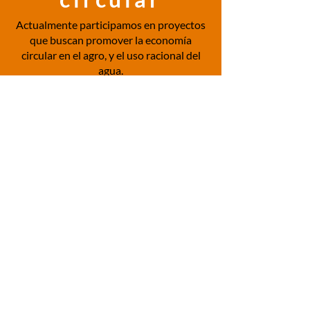
Actualmente participamos en
proyectos
que buscan promover la economía
circular en el agro, y el uso racional del
agua.
MQA - MÁRQUEZ ARANGO
es una sociedad de beneficio