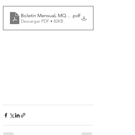
Boletín MensuaL MQA 2024
.pdf
Descargar PDF • 82KB