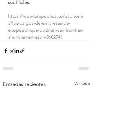
sus filiales.
https://www.larepublica.co/economi
a/los-cargos-de-empresas-de-
ecopetrol-que-podrian-cambiar-tras-
anunciar-remezon-3682741
Ver todo
Entradas recientes