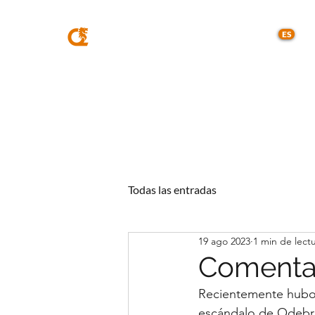
MQA
ABOGADOS
ES
Todas las entradas
19 ago 2023
1 min de lect
Comentar
Recientemente hubo 
escándalo de Odebre