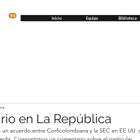
EN
Inicio
Equipo
Biblioteca
ura
io en La República
un acuerdo entre Corficolombiana y la SEC en EE.UU. s
cht. Compartimos un comentario sobre el particular.