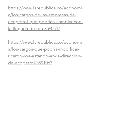
https://www.larepublica.co/economi
a/los-cargos-de-las-empresas-de-
ecopetrol-que-podrian-cambiar-con-
la-llegada-de-roa-3590547
https://www.larepublica.co/economi
a/los-cargos-que-podria-modificar-
ricardo-roa-estando-en-la-direccion-
de-ecopetrol-3591063