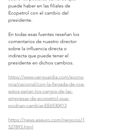
puede haber en las filiales de 
Ecopetrol con el cambio del 
presidente.
En todas esas fuentes reseñan los 
comentarios de nuestro director 
sobre la influencia directa o 
indirecta que puede tener el 
presidente en dichos cambios.
https://www.vanguardia.com/econo
mia/nacional/con-la-llegada-de-roa-
estos-serian-los-cargos-de-las-
empresas-de-ecopetrol-que-
podrian-cambiar-EE6530413
https://news.eseuro.com/negocio/1
527893.html