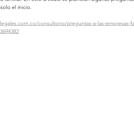
solo el inicio.
egales.com.co/consultorio/preguntas-a-las-empresas-fam
-3694382