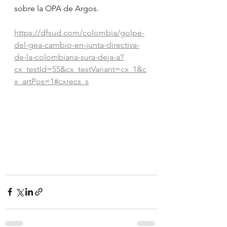
sobre la OPA de Argos.
https://dfsud.com/colombia/golpe-
del-gea-cambio-en-junta-directiva-
de-la-colombiana-sura-deja-a?
cx_testId=55&cx_testVariant=cx_1&c
x_artPos=1#cxrecs_s