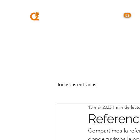
MQA
ABOGADOS
ES
Todas las entradas
15 mar 2023
1 min de lect
Referenc
Compartimos la refer
donde tuvimos la op