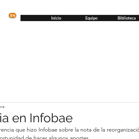
EN
Inicio
Equipo
Biblioteca
ura
ia en Infobae
encia que hizo Infobae sobre la nota de la reorganizaci
ortunidad de hacer algunos aportes.