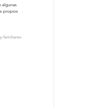
n algunas 
s propios 
-familiares-